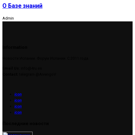
О Базе знаний
Admin
Information
Новости Испании. Форум Испании. С 2011 года.
Email Us:
info@4ru.es
Contact:
telegram @AivengoV
icon
icon
icon
icon
Последние новости