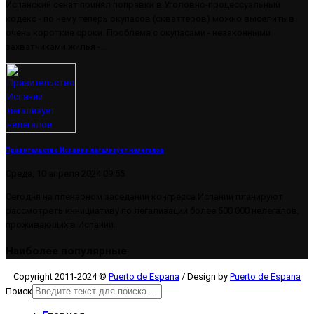
Испанский сенат принял поправки в Уголовно-процессуальный
кодекс - по нему теперь окупасов (скваттеров) можно выселить в
очень короткие сроки. Проблема с окупасами - незаконными
захватчиками жилья -...
Правительство Испании легализует нелегалов
Среда, 10 апреля 2024 09:55
Сегодня на пленарном заседании конгресса Испании планируют
рассмотреть иннициативу по легализации более 500 000 нелегалов,
проживающих в Испании.
Наиболее популярные
Copyright 2011-2024 ©
Puerto de Espana
/ Design by
Puerto de Espana
Поиск