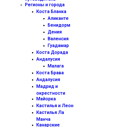
Регионы и города
Коста Бланка
Аликанте
Бенидорм
Дения
Валенсия
Гуадамар
Коста Дорада
Андалусия
Малага
Коста Брава
Андалусия
Мадрид и
окрестности
Майорка
Кастилья и Леон
Кастилья Ла
Манча
Канарские