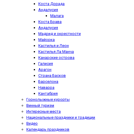
Коста Дорада
Андалусия
Малага
Коста Брава
Андалусия
Мадрид и окрестности
Майорка
Кастилья и Леон
Кастилья Ла Манча
Канарские острова
Галисия
Арагон
Страна Басков
Барселона
Наварра
Кантабрия
Горнолыжные курорты
Винный туризм
Интересные места
Национальные праздники и традиции
Видео
Календарь праздников