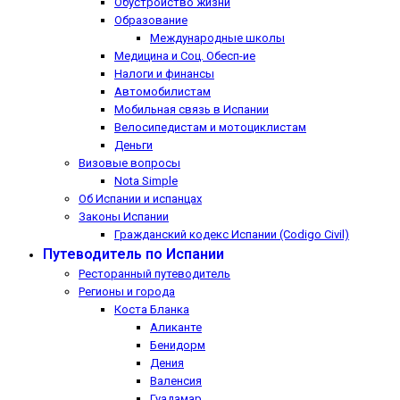
Обустройство жизни
Образование
Международные школы
Медицина и Соц. Обесп-ие
Налоги и финансы
Автомобилистам
Мобильная связь в Испании
Велосипедистам и мотоциклистам
Деньги
Визовые вопросы
Nota Simple
Об Испании и испанцах
Законы Испании
Гражданский кодекс Испании (Codigo Civil)
Путеводитель по Испании
Ресторанный путеводитель
Регионы и города
Коста Бланка
Аликанте
Бенидорм
Дения
Валенсия
Гуадамар