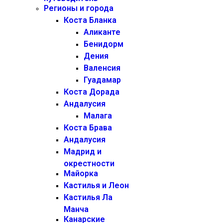
Регионы и города
Коста Бланка
Аликанте
Бенидорм
Дения
Валенсия
Гуадамар
Коста Дорада
Андалусия
Малага
Коста Брава
Андалусия
Мадрид и
окрестности
Майорка
Кастилья и Леон
Кастилья Ла
Манча
Канарские