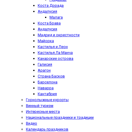
Коста Дорада
Андалусия
Малага
Коста Брава
Андалусия
Мадрид и окрестности
Майорка
Кастилья и Леон
Кастилья Ла Манча
Канарские острова
Галисия
Арагон
Страна Басков
Барселона
Наварра
Кантабрия
Горнолыжные курорты
Винный туризм
Интересные места
Национальные праздники и традиции
Видео
Календарь праздников