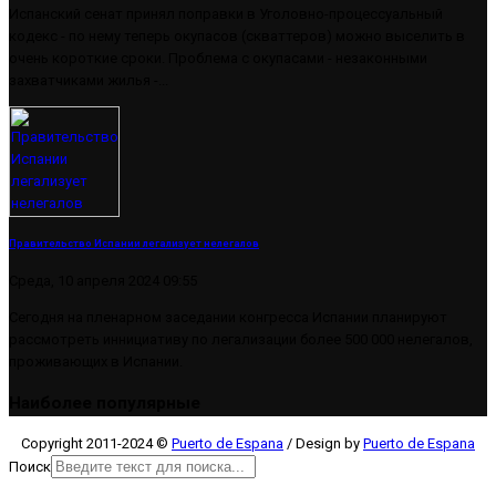
Испанский сенат принял поправки в Уголовно-процессуальный
кодекс - по нему теперь окупасов (скваттеров) можно выселить в
очень короткие сроки. Проблема с окупасами - незаконными
захватчиками жилья -...
Правительство Испании легализует нелегалов
Среда, 10 апреля 2024 09:55
Сегодня на пленарном заседании конгресса Испании планируют
рассмотреть иннициативу по легализации более 500 000 нелегалов,
проживающих в Испании.
Наиболее популярные
Copyright 2011-2024 ©
Puerto de Espana
/ Design by
Puerto de Espana
Поиск