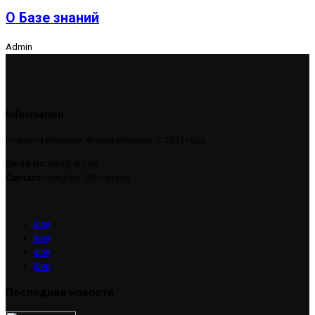
О Базе знаний
Admin
Information
Новости Испании. Форум Испании. С 2011 года.
Email Us:
info@4ru.es
Contact:
telegram @AivengoV
icon
icon
icon
icon
Последние новости